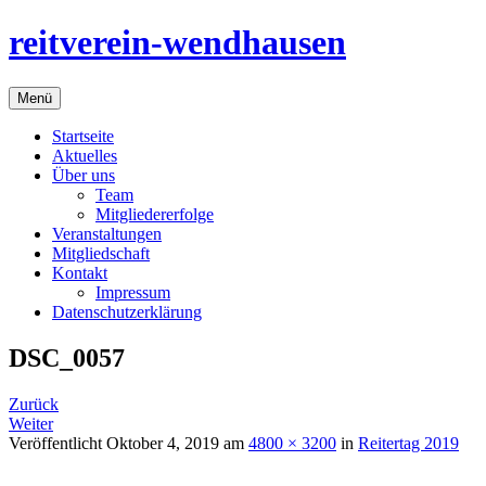
Springe
reitverein-wendhausen
zum
Inhalt
Menü
Startseite
Aktuelles
Über uns
Team
Mitgliedererfolge
Veranstaltungen
Mitgliedschaft
Kontakt
Impressum
Datenschutzerklärung
DSC_0057
Zurück
Weiter
Veröffentlicht
Oktober 4, 2019
am
4800 × 3200
in
Reitertag 2019